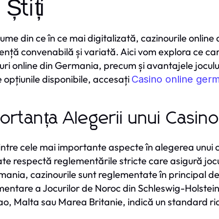
Știți
lume din ce în ce mai digitalizată, cazinourile online
ență convenabilă și variată. Aici vom explora ce ca
uri online din Germania, precum și avantajele jocului
 opțiunile disponibile, accesați
Casino online ger
ortanța Alegerii unui Casino
intre cele mai importante aspecte în alegerea unui c
iate respectă reglementările stricte care asigură jocu
mania, cazinourile sunt reglementate în principal de 
entare a Jocurilor de Noroc din Schleswig-Holstein. 
o, Malta sau Marea Britanie, indică un standard rid