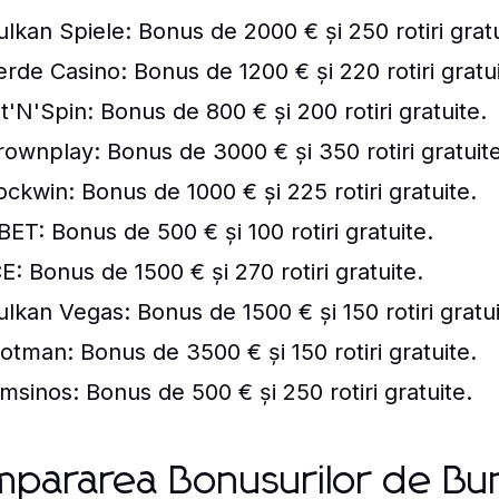
ulkan Spiele:
Bonus de 2000 € și 250 rotiri gratu
erde Casino:
Bonus de 1200 € și 220 rotiri gratui
it'N'Spin:
Bonus de 800 € și 200 rotiri gratuite.
rownplay:
Bonus de 3000 € și 350 rotiri gratuite
ockwin:
Bonus de 1000 € și 225 rotiri gratuite.
BET:
Bonus de 500 € și 100 rotiri gratuite.
CE:
Bonus de 1500 € și 270 rotiri gratuite.
ulkan Vegas:
Bonus de 1500 € și 150 rotiri gratui
lotman:
Bonus de 3500 € și 150 rotiri gratuite.
imsinos:
Bonus de 500 € și 250 rotiri gratuite.
pararea Bonusurilor de Bu