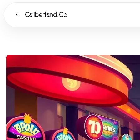
Caliberland.Co
C