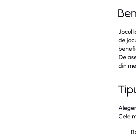
Ben
Jocul 
de joc
benefi
De ase
din me
Tip
Alegere
Cele m
B