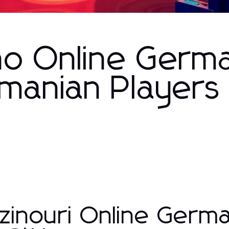
no Online Germ
manian Players 
zinouri Online Germa